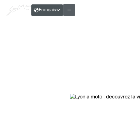
Français
Adrien Paillet
Lyon à moto : découvrez la ville et sa
région
Temps de lecture :
9
min