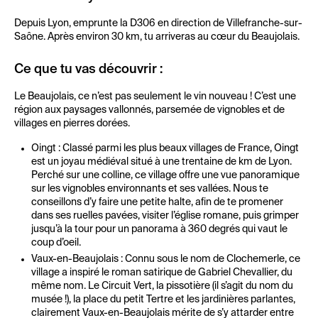
Depuis Lyon, emprunte la D306 en direction de Villefranche-sur-
Saône. Après environ 30 km, tu arriveras au cœur du Beaujolais.
Ce que tu vas découvrir :
Le Beaujolais, ce n’est pas seulement le vin nouveau ! C’est une
région aux paysages vallonnés, parsemée de vignobles et de
villages en pierres dorées.
Oingt : Classé parmi les plus beaux villages de France, Oingt
est un joyau médiéval situé à une trentaine de km de Lyon.
Perché sur une colline, ce village offre une vue panoramique
sur les vignobles environnants et ses vallées. Nous te
conseillons d’y faire une petite halte, afin de te promener
dans ses ruelles pavées, visiter l’église romane, puis grimper
jusqu’à la tour pour un panorama à 360 degrés qui vaut le
coup d’oeil.
Vaux-en-Beaujolais : Connu sous le nom de Clochemerle, ce
village a inspiré le roman satirique de Gabriel Chevallier, du
même nom. Le Circuit Vert, la pissotière (il s’agit du nom du
musée !), la place du petit Tertre et les jardinières parlantes,
clairement Vaux-en-Beaujolais mérite de s’y attarder entre