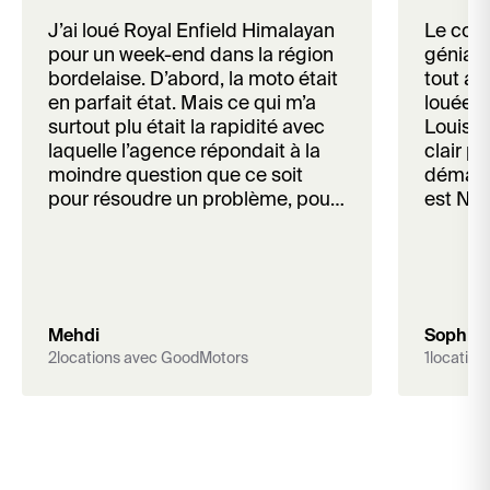
J’ai loué Royal Enfield Himalayan
Le con
pour un week-end dans la région
génial 
bordelaise. D’abord, la moto était
tout au
en parfait état. Mais ce qui m’a
louée à
surtout plu était la rapidité avec
Louis es
laquelle l’agence répondait à la
clair p
moindre question que ce soit
démarc
pour résoudre un problème, pour
est Nik
confirmer une démarche ou
que j en
même juste pour un conseil. Je
recommande !
Mehdi
Sophie
2
locations avec GoodMotors
1
locatio