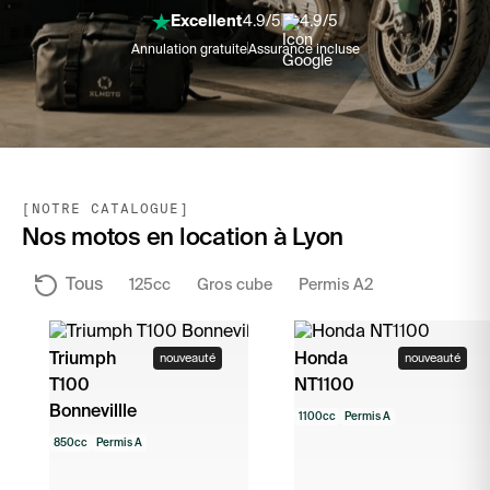
Excellent
4.9/5
4.9/5
Annulation gratuite
Assurance incluse
[NOTRE CATALOGUE]
Nos motos en location à Lyon
Tous
125cc
Gros cube
Permis A2
Triumph
Honda
nouveauté
nouveauté
T100
NT1100
Bonnevillle
1100cc
Permis A
850cc
Permis A