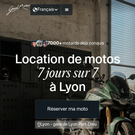
Français
7000+
motards déjà conquis
Location de motos
7 jours sur 7
à Lyon
Réserver ma moto
Lyon - gare de Lyon Part-Dieu