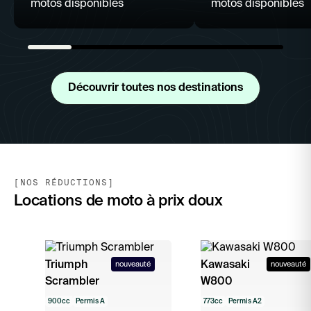
motos disponibles
motos disponibles
Découvrir toutes nos destinations
[NOS RÉDUCTIONS]
Locations de moto à prix doux
Triumph
Kawasaki
nouveauté
nouveauté
Scrambler
W800
900cc
Permis A
773cc
Permis A2