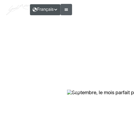
Français
Thibault Libault
Septembre, le mois parfait pour un road
trip à moto
Temps de lecture :
4
min