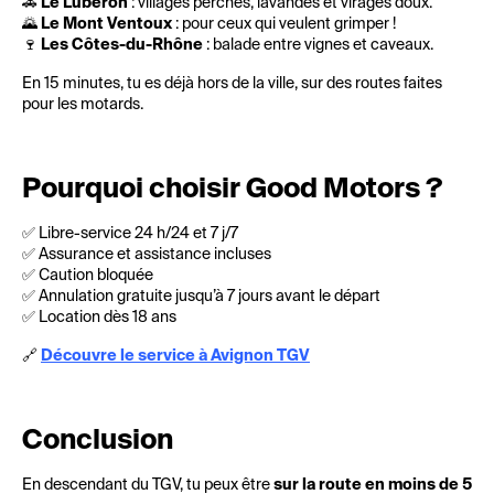
🚗
Le Luberon
: villages perchés, lavandes et virages doux.
🌄
Le Mont Ventoux
: pour ceux qui veulent grimper !
🍷
Les Côtes-du-Rhône
: balade entre vignes et caveaux.
En 15 minutes, tu es déjà hors de la ville, sur des routes faites
pour les motards.
Pourquoi choisir Good Motors ?
✅ Libre-service 24 h/24 et 7 j/7
✅ Assurance et assistance incluses
✅ Caution bloquée
✅ Annulation gratuite jusqu’à 7 jours avant le départ
✅ Location dès 18 ans
🔗
Découvre le service à Avignon TGV
Conclusion
En descendant du TGV, tu peux être
sur la route en moins de 5