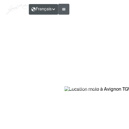
Français
Théo Ribault – Rédacteur & motard urbain
Location moto à Avignon TGV : pratique
et rapide
Temps de lecture :
6
min