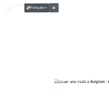
Français
Camille Duret – Rédactrice voyage & Provence lover
Louer une moto à Avignon : service 7j/7
Temps de lecture :
5
min