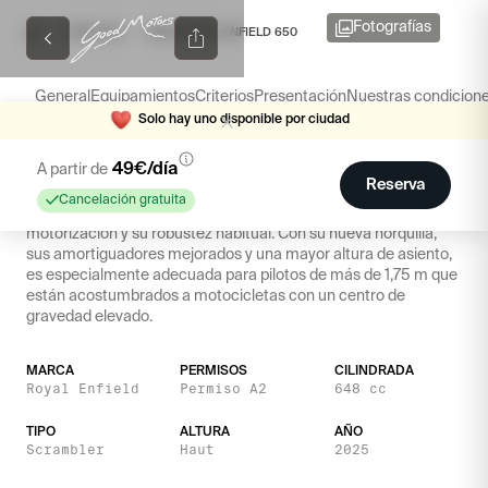
Fotografías
/
/
CATALOGO
BEAR ROYAL ENFIELD 650
General
Equipamientos
Criterios
Presentación
Nuestras condicion
S
o
l
o
h
a
y
u
n
o
d
i
s
p
o
n
i
b
l
e
p
o
r
c
i
u
d
a
d
Bear Royal Enfield 650
49
€/día
A partir de
Reserva
Buenas noticias para 2025 de parte de Royal Enfield: ¡una
Cancelación gratuita
Scrambler con el motor Interceptor! Nos encanta su estilo, su
motorización y su robustez habitual. Con su nueva horquilla,
sus amortiguadores mejorados y una mayor altura de asiento,
es especialmente adecuada para pilotos de más de 1,75 m que
están acostumbrados a motocicletas con un centro de
gravedad elevado.
MARCA
PERMISOS
CILINDRADA
Royal Enfield
Permiso A2
648 cc
TIPO
ALTURA
AÑO
Scrambler
Haut
2025