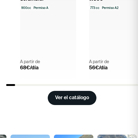
900cc
Permiso A
773 cc
Permiso A2
A partir de
A partir de
68
€/día
56
€/día
Ver el catálogo