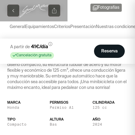
Fotografías
/
/
CATALOGO
HONDA DAX
General
Equipamientos
Criterios
Presentación
Nuestras condicion
Honda Dax
41
€/día
A partir de
Reserva
El Honda Dax es un verdadero icono de los vehículos de dos
Cancelación gratuita
ruedas, un concentrado de diversión y estilo retro. Con su
diseño compacto, su estructura tubular de acero y su motor
flexible y económico de 125 cm³, ofrece una conducción ligera
y muy maniobrable. Su embrague automático hace que la
conducción sea accesible para todos. ¡Una minibicicleta con el
máximo encanto, ideal para pedalear con una sonrisa!
MARCA
PERMISOS
CILINDRADA
Honda
Permiso A1
125 cc
TIPO
ALTURA
AÑO
Compacto
Bas
2024