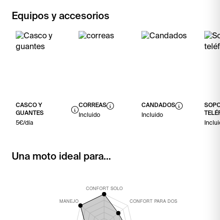
Equipos y accesorios
CASCO Y
CORREAS
CANDADOS
SOPO
GUANTES
TELÉ
Incluido
Incluido
5€/día
Inclu
Una moto ideal para...