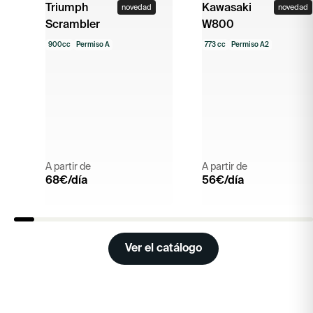
Triumph
Kawasaki
novedad
novedad
Scrambler
W800
900cc
Permiso A
773 cc
Permiso A2
A partir de
A partir de
68
€/día
56
€/día
Ver el catálogo