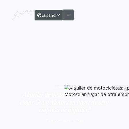
Español
Thibault Libault
Alquiler de motocicletas: ¿por qué
elegir Good Motors en lugar de otra
empresa de alquiler?
Tiempo de lectura:
3
Mín