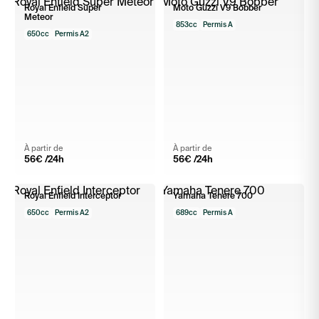
Royal Enfield Super
Moto Guzzi V9 Bobber
Meteor
853cc
Permis A
650cc
Permis A2
À partir de
À partir de
56
€ /24h
56
€ /24h
Royal Enfield Interceptor
Yamaha Tenere 700
650cc
Permis A2
689cc
Permis A