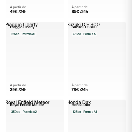
À partir de
À partir de
49
€ /24h
85
€ /24h
Piaggio Liberty
Suzuki D.E 800
125cc
Permis A1
776cc
Permis A
À partir de
À partir de
39
€ /24h
76
€ /24h
Royal Enfield Meteor
Honda Dax
350cc
Permis A2
125cc
Permis A1