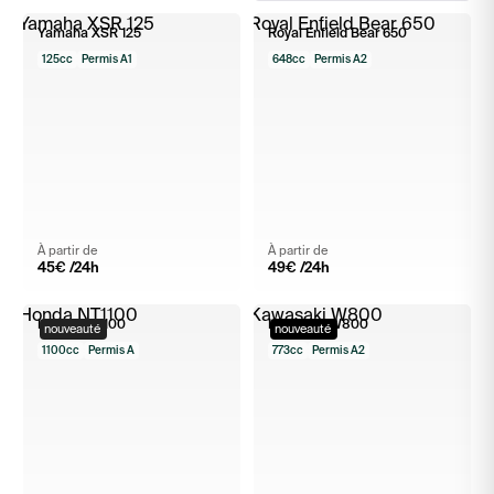
Yamaha XSR 125
Royal Enfield Bear 650
125cc
Permis A1
648cc
Permis A2
À partir de
À partir de
45
€ /24h
49
€ /24h
Honda NT1100
Kawasaki W800
nouveauté
nouveauté
1100cc
Permis A
773cc
Permis A2