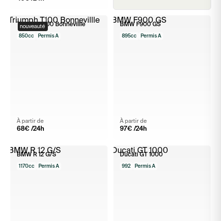
Triumph T100 Bonnevillle
BMW F900 GS
nouveauté
850cc
Permis A
895cc
Permis A
À partir de
À partir de
68
€ /24h
97
€ /24h
BMW R 12 G/S
Ducati GT 1000
1170cc
Permis A
992
Permis A