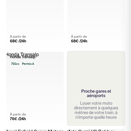
À partir de
À partir de
68
€ /24h
68
€ /24h
Honda Transalp
755cc
Permis A
Proche gares et
aéroports
Louer votre moto
directement à quelques
mètres de votre train, à
À partir de
n'importe quelle heure
76
€ /24h