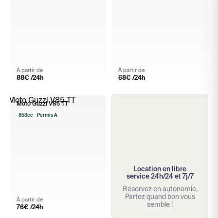
À partir de
À partir de
88
€ /24h
68
€ /24h
Moto Guzzi V85 TT
853cc
Permis A
Location en libre
service 24h/24 et 7j/7
Réservez en autonomie,
Partez quand bon vous
À partir de
semble !
76
€ /24h