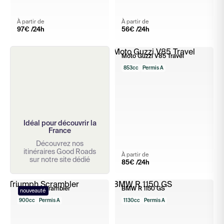
À partir de
À partir de
97
€ /24h
56
€ /24h
Moto Guzzi V85 Travel
853cc
Permis A
Idéal pour découvrir la
France
Découvrez nos
itinéraires Good Roads
À partir de
sur notre site dédié
85
€ /24h
Triumph Scrambler
BMW R 1150 GS
nouveauté
900cc
Permis A
1130cc
Permis A