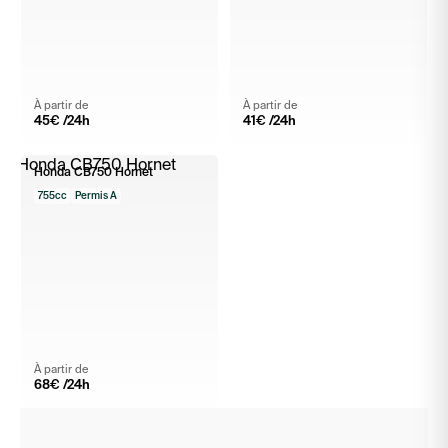
À partir de
À partir de
45
€ /24h
41
€ /24h
Honda CB750 Hornet
755cc
Permis A
À partir de
68
€ /24h