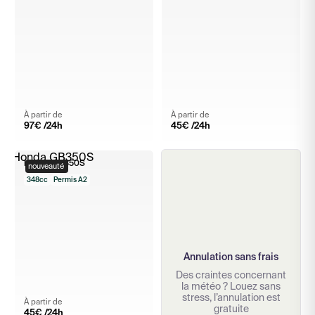
À partir de
À partir de
97
€ /24h
45
€ /24h
Honda GB350S
nouveauté
348cc
Permis A2
Annulation sans frais
Des craintes concernant
la météo ? Louez sans
stress, l’annulation est
À partir de
gratuite
45
€ /24h