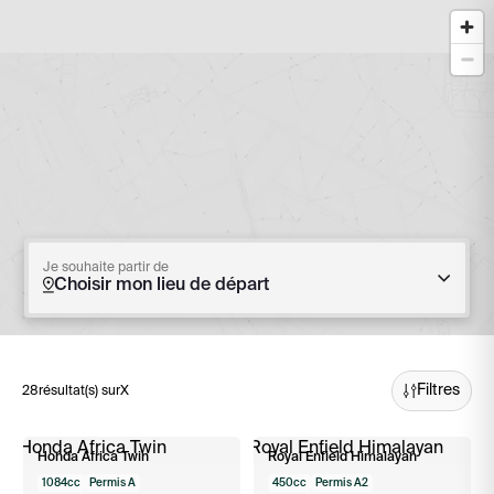
Je souhaite partir de
Choisir mon lieu de départ
Filtres
28
résultat(s) sur
X
Honda Africa Twin
Royal Enfield Himalayan
1084cc
Permis A
450cc
Permis A2