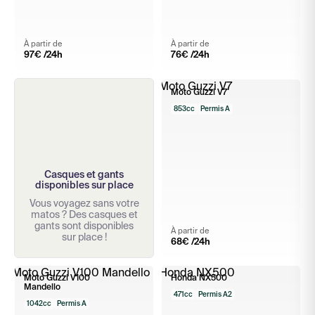
À partir de
À partir de
97
€ /24h
76
€ /24h
Moto Guzzi V7
853cc
Permis A
Casques et gants
disponibles sur place
Vous voyagez sans votre
matos ? Des casques et
gants sont disponibles
À partir de
sur place !
68
€ /24h
Moto Guzzi V100
Honda NX500
Mandello
471cc
Permis A2
1042cc
Permis A